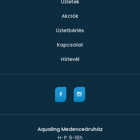
Üzletek
Akciók
Üzletbérlés
Kapcsolat
Hírlevél
Aqualing Medenceáruház
H-P: 9-18h