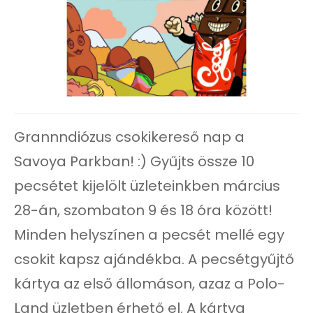
Grannndiózus csokikereső nap a
Savoya Parkban! :) Gyűjts össze 10
pecsétet kijelölt üzleteinkben március
28-án, szombaton 9 és 18 óra között!
Minden helyszínen a pecsét mellé egy
csokit kapsz ajándékba. A pecsétgyűjtő
kártya az első állomáson, azaz a Polo-
Land üzletben érhető el. A kártya