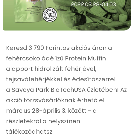
Keresd 3 790 Forintos akciós áron a
fehércsokoládé ízű Protein Muffin
alapport hidrolizált fehérjével,
tejsavófehérjékkel és édesítőszerrel
a Savoya Park BioTechUSA üzletében! Az
akció törzsvásárlóknak érhető el
március 28-április 3. között - a
részletekről a helyszínen
tájékozódhatsz.