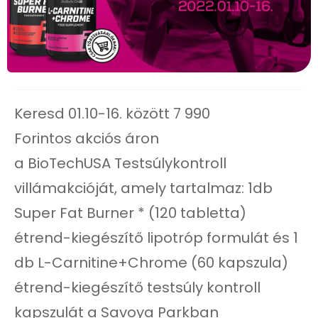
Keresd 01.10-16. között 7 990
Forintos akciós áron
a BioTechUSA Testsúlykontroll
villámakcióját, amely tartalmaz: 1db
Super Fat Burner * (120 tabletta)
étrend-kiegészítő lipotróp formulát és 1
db L-Carnitine+Chrome (60 kapszula)
étrend-kiegészítő testsúly kontroll
kapszulát a Savoya Parkban