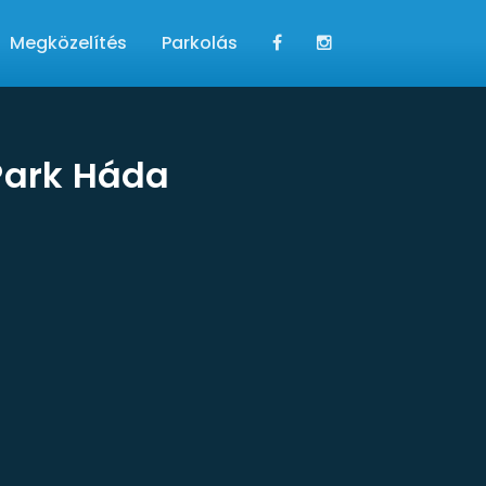
Megközelítés
Parkolás
Park Háda