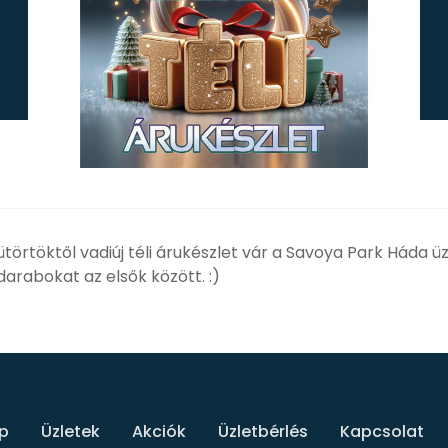
örtöktől vadiúj téli árukészlet vár a Savoya Park Háda ü
darabokat az elsők között. :)
p
Üzletek
Akciók
Üzletbérlés
Kapcsolat