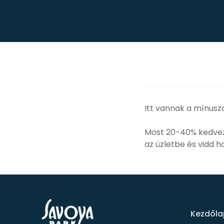
Itt vannak a mínuszo
Most 20-40% kedvezm
az üzletbe és vidd ha
Kezdőla