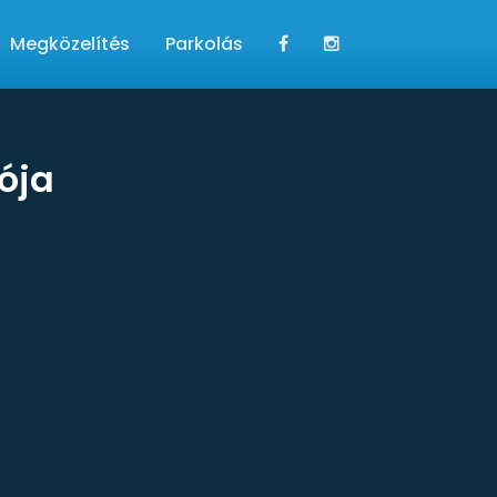
Megközelítés
Parkolás
iója