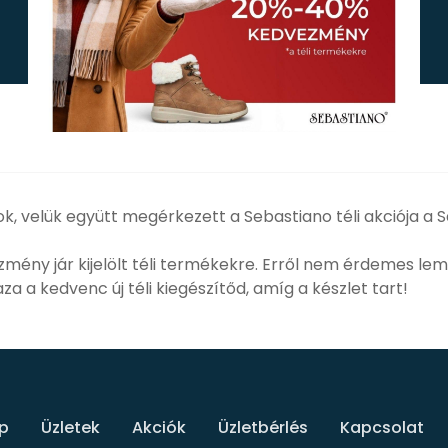
k, velük együtt megérkezett a Sebastiano téli akciója a S
ény jár kijelölt téli termékekre. Erről nem érdemes lema
za a kedvenc új téli kiegészítőd, amíg a készlet tart!
p
Üzletek
Akciók
Üzletbérlés
Kapcsolat