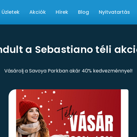
Üzletek
Akciók
Hírek
Blog
Nyitvatartás
ndult a Sebastiano téli akc
Vásárolj a Savoya Parkban akár 40% kedvezménnyel!