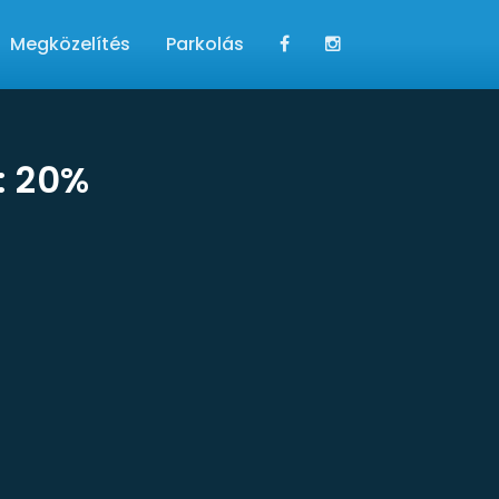
Megközelítés
Parkolás
: 20%