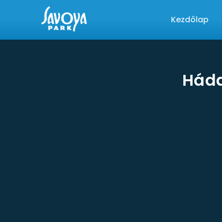
Kezdőlap
Háda