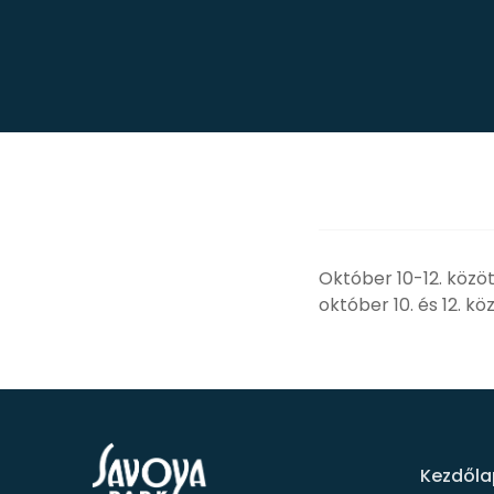
Október 1
0-12. közöt
október 10. és 12. kö
Kezdőla