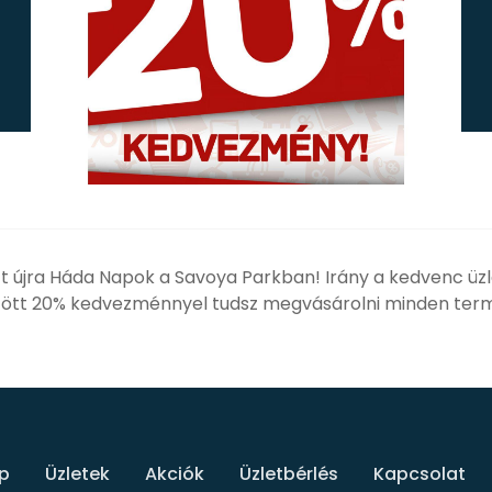
t újra
Háda Napok a Savoya Parkban!
Irány a kedvenc üzl
zött 2
0% kedvezménnyel tudsz megvásárolni minden ter
p
Üzletek
Akciók
Üzletbérlés
Kapcsolat