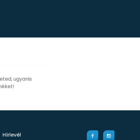
eted, ugyanis
méket!
Hírlevél