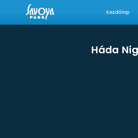
Kezdőlap
Háda Nig