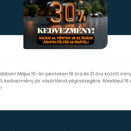
dában! Május 16-án pénteken 18 óra és 21 óra között irán
0% kedvezmény jár vásárlásod végösszegére. Ráadásul 18 
!