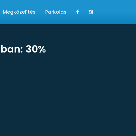
Megközelítés
Parkolás
kban: 30%