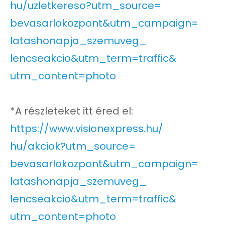
hu/uzletkereso?utm_source=
bevasarlokozpont&utm_campaign=
latashonapja_szemuveg_
lencseakcio&utm_term=traffic&
utm_content=photo
*A részleteket itt éred el:
https://www.visionexpress.hu/
hu/akciok?utm_source=
bevasarlokozpont&utm_campaign=
latashonapja_szemuveg_
lencseakcio&utm_term=traffic&
utm_content=photo