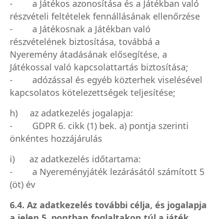
- a Játékos azonosítása és a Játékban való
részvételi feltételek fennállásának ellenőrzése
- a Játékosnak a Játékban való
részvételének biztosítása, továbbá a
Nyeremény átadásának elősegítése, a
Játékossal való kapcsolattartás biztosítása;
- adózással és egyéb közterhek viselésével
kapcsolatos kötelezettségek teljesítése;
h) az adatkezelés jogalapja:
- GDPR 6. cikk (1) bek. a) pontja szerinti
önkéntes hozzájárulás
i) az adatkezelés időtartama:
- a Nyereményjáték lezárásától számított 5
(öt) év
6.4.
Az adatkezelés további célja, és jogalapja
a jelen 5. pontban foglaltakon túl a játék