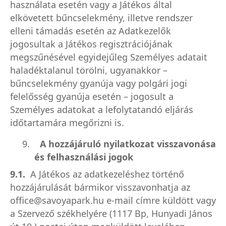
használata esetén vagy a Játékos által
elkövetett bűncselekmény, illetve rendszer
elleni támadás esetén az Adatkezelők
jogosultak a Játékos regisztrációjának
megszűnésével egyidejűleg Személyes adatait
haladéktalanul törölni, ugyanakkor –
bűncselekmény gyanúja vagy polgári jogi
felelősség gyanúja esetén – jogosult a
Személyes adatokat a lefolytatandó eljárás
időtartamára megőrizni is.
9.
A hozzájáruló nyilatkozat visszavonása
és felhasználási jogok
9.1.
A Játékos az adatkezeléshez történő
hozzájárulását bármikor visszavonhatja a
z
office@savoyapark.hu
e-mail címre küldött vagy
a Szervező székhelyére (1117 Bp, Hunyadi János