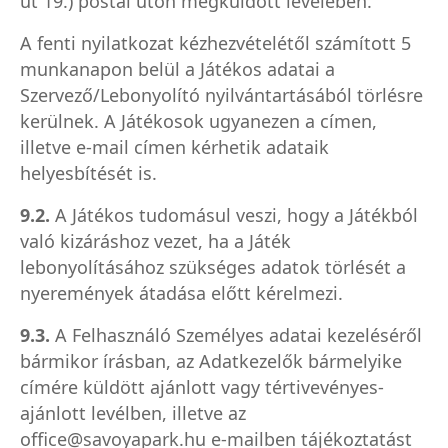
út 19.) postai úton megküldött levelében.
A fenti nyilatkozat kézhezvételétől számított 5
munkanapon belül a Játékos adatai a
Szervező/Lebonyolító nyilvántartásából törlésre
kerülnek. A Játékosok ugyanezen a címen,
illetve e-mail címen kérhetik adataik
helyesbítését is.
9.2.
A Játékos tudomásul veszi, hogy a Játékból
való kizáráshoz vezet, ha a Játék
lebonyolításához szükséges adatok törlését a
nyeremények átadása előtt kérelmezi.
9.3.
A Felhasználó Személyes adatai kezeléséről
bármikor írásban, az Adatkezelők bármelyike
címére küldött ajánlott vagy tértivevényes-
ajánlott levélben, illetve a
z
office@savoyapark.hu
e-mailben tájékoztatást