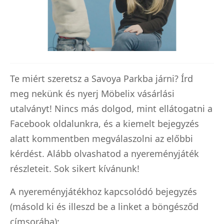
Te miért szeretsz a Savoya Parkba járni? Írd
meg nekünk és nyerj Möbelix vásárlási
utalványt! Nincs más dolgod, mint ellátogatni a
Facebook oldalunkra, és a kiemelt bejegyzés
alatt kommentben megválaszolni az előbbi
kérdést. Alább olvashatod a nyereményjáték
részleteit. Sok sikert kívánunk!
A nyereményjátékhoz kapcsolódó bejegyzés
(másold ki és illeszd be a linket a böngésződ
címsorába):