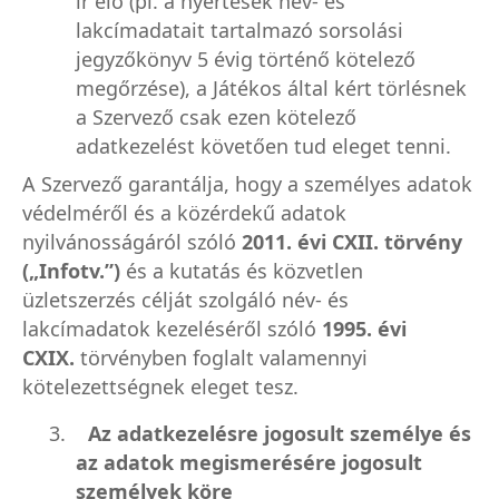
ír elő (pl. a nyertesek név- és
lakcímadatait tartalmazó sorsolási
jegyzőkönyv 5 évig történő kötelező
megőrzése), a Játékos által kért törlésnek
a Szervező csak ezen kötelező
adatkezelést követően tud eleget tenni.
A Szervező garantálja, hogy a személyes adatok
védelméről és a közérdekű adatok
nyilvánosságáról szóló
2011. évi CXII. törvény
(„Infotv.”)
és a kutatás és közvetlen
üzletszerzés célját szolgáló név- és
lakcímadatok kezeléséről szóló
1995. évi
CXIX.
törvényben foglalt valamennyi
kötelezettségnek eleget tesz.
3.
Az adatkezelésre jogosult személye és
az adatok megismerésére jogosult
személyek köre