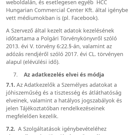
weboldalán, és esetlegesen egyéb HCC
Hungarian Commercial Center Kft. által igénybe
vett médiumokban is (pl. Facebook).
A Szervező által kezelt adatok kezelésének
időtartama a Polgári Törvénykönyvről szóló
2013. évi V. törvény 6:22.§-án, valamint az
adózás rendjéről szóló 2017. évi CL. törvényen
alapul (elévülési idő).
7.
Az adatkezelés elvei és módja
7.1.
Az Adatkezelők a Személyes adatokat a
jóhiszeműség és a tisztesség és átláthatóság
elveinek, valamint a hatályos jogszabályok és
jelen Tájékoztatóban rendelkezéseinek
megfelelően kezelik.
7.2.
A Szolgáltatások igénybevételéhez