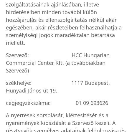
szolgáltatásainak ajánlásában, illetve
hirdetéseiben minden további külön
hozzájárulás és ellenszolgáltatás nélkül akár
egészében, akár részleteiben felhasználhatja a
személyiségi jogok maradéktalan betartása
mellett.
Szervező: HCC Hungarian
Commercial Center Kft. (a továbbiakban
Szervező)
székhelye: 1117 B
udapest
,
Hunyadi János út 19.
cégjegyzékszáma: 01 09 693626
A nyertesek sorsolását, kiértesítését és a
nyeremények kiosztását a Szervező kezeli. A
résztvevők személyes adatainak feldolgozása és