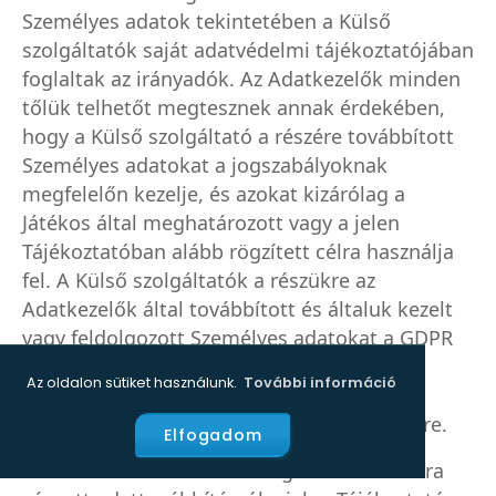
Személyes adatok tekintetében a Külső
szolgáltatók saját adatvédelmi tájékoztatójában
foglaltak az irányadók. Az Adatkezelők minden
tőlük telhetőt megtesznek annak érdekében,
hogy a Külső szolgáltató a részére továbbított
Személyes adatokat a jogszabályoknak
megfelelőn kezelje, és azokat kizárólag a
Játékos által meghatározott vagy a jelen
Tájékoztatóban alább rögzített célra használja
fel. A Külső szolgáltatók a részükre az
Adatkezelők által továbbított és általuk kezelt
vagy feldolgozott Személyes adatokat a GDPR
által előírt rendelkezésekkel összhangban
Az oldalon sütiket használunk.
További információ
rögzítik, kezelik, ill. dolgozzák fel és erről
nyilatkozatot tesznek az Adatkezelők részére.
Elfogadom
Az Adatkezelők a Külső szolgáltatók számára