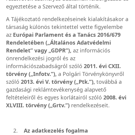
egyeztetése a Szervező által történik.
A Tájékoztató rendelkezéseinek kialakításakor a
társaság különös tekintettel vette figyelembe
az
Európai Parlament és a Tanács 2016/679
Rendeletében („Általános Adatvédelmi
Rendelet” vagy „GDPR”),
az információs
önrendelkezési jogról és az
információszabadságról szóló
2011. évi CXII.
törvény („Infotv.”),
a Polgári Törvénykönyvről
szóló
2013. évi V. törvény („Ptk.”),
továbbá a
gazdasági reklámtevékenység alapvető
feltételeiről és egyes korlátairól szóló
2008. évi
XLVIII. törvény („Grtv.”)
rendelkezéseit.
2.
Az adatkezelés fogalma