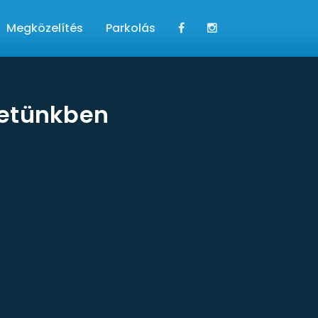
Megközelítés
Parkolás
letünkben