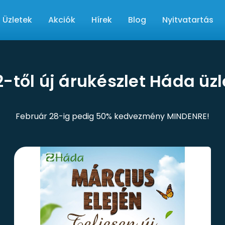
Üzletek
Akciók
Hírek
Blog
Nyitvatartás
2-től új árukészlet Háda üz
Február 28-ig pedig 50% kedvezmény MINDENRE!