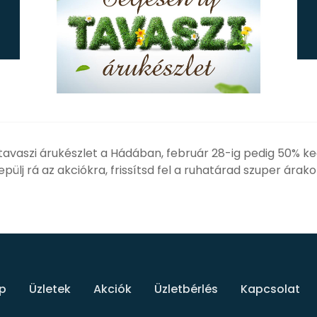
j tavaszi árukészlet a Hádában, február 28-ig pedig 50% 
ülj rá az akciókra, frissítsd fel a ruhatárad szuper árako
p
Üzletek
Akciók
Üzletbérlés
Kapcsolat