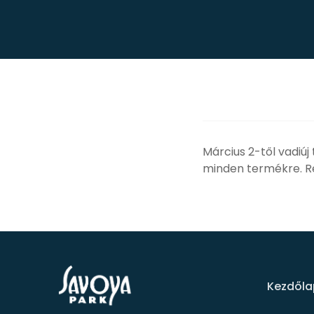
Március 2-től vadiú
minden termékre. Rep
Kezdőla