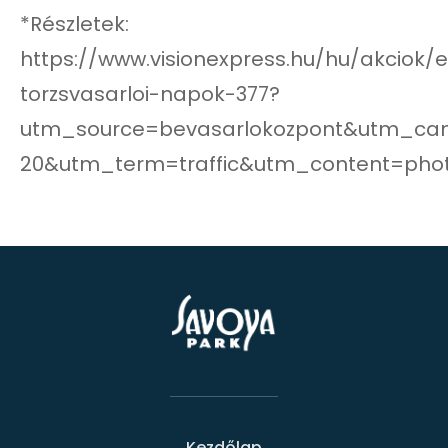
*Részletek:
https://www.visionexpress.hu/hu/akciok/e
torzsvasarloi-napok-377?
utm_source=bevasarlokozpont&utm_cam
20&utm_term=traffic&utm_content=pho
Kezdőlap