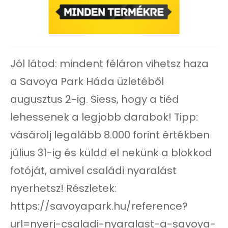
Jól látod: mindent féláron vihetsz haza
a Savoya Park Háda üzletéből
augusztus 2-ig. Siess, hogy a tiéd
lehessenek a legjobb darabok! Tipp:
vásárolj legalább 8.000 forint értékben
július 31-ig és küldd el nekünk a blokkod
fotóját, amivel családi nyaralást
nyerhetsz! Részletek:
https://savoyapark.hu/reference?
url=nyerj-csaladi-nyaralast-a-savoya-